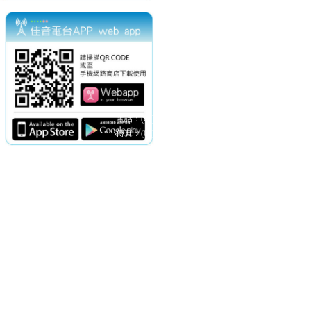
電話：(02)2369-9050
佳音電台地址：
傳真：(02)2362-7816
台北市和平東路二段24號10