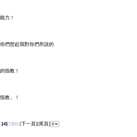
的能力！
叫你們想起我對你們所說的
費的指教！
事指教」！
ht(c) Good News
]
[4]
[5]
[6]
[
下一頁
][
尾頁
]
台灣網站內容分級規定處理