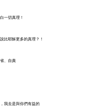
明白一切真理！
要說比耶穌更多的真理？！
自省、自責
們，我去是與你們有益的