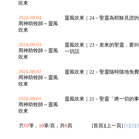
吹來
2024-08-04
靈風吹來｜24－聖靈為耶穌見證
周神助牧師～靈風
吹來
2024-08-03
靈風吹來｜23－差來的聖靈，要
周神助牧師～靈風
一切話
吹來
2024-08-02
靈風吹來｜22－聖靈隨時隨地免
周神助牧師～靈風
吹來
2024-08-01
靈風吹來｜21－聖靈「將一切的
周神助牧師～靈風
吹來
佳音廣播電台 台北FM90.9製作 版權所有 Copyrig
共
60
筆，
10
筆/頁，共
6
頁
[
首頁
][
上一頁
]
[1]
[2]
[3
50
佳音電台地址：
佳音電台網站為「非限制級」 本網站已依
16
台北市和平東路二段24號10樓