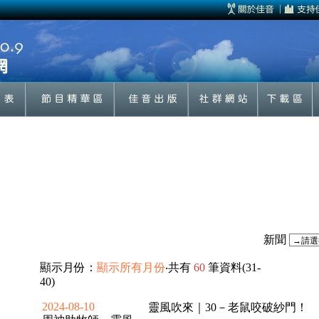
新聞
顯示月份：
顯示所有月份
‧共有
60
筆資料(31-
40)
2024-08-10
靈風吹來｜30－老鼠咬破紗門！