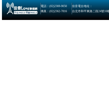
電話：(02)2369-9050
佳音電台地址：
傳真：(02)2362-7816
台北市和平東路二段24號10