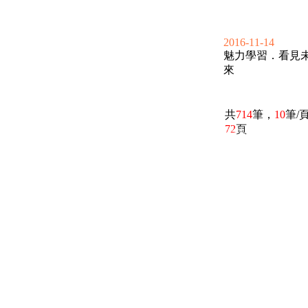
2016-11-14
魅力學習．看見
來
共
714
筆，
10
筆/
72
頁
電話：(02)2369-9050
佳音電台地址：
傳真：(02)2362-7816
台北市和平東路二段24號10