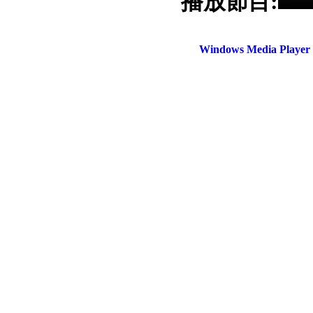
播放節目:
電話：(02)2369-9050
佳音電台地址：
傳真：(02)2362-7816
台北市和平東路二段24號10
Windows Media Play