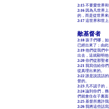
2:15
不要愛世界和
2:16
因為凡世界上
的，而是從世界來
2:17
這世界和世上
敵基督者
2:18
孩子們哪，如
已經出來了；由此
2:19
他們從我們中
出去，這就顯明他
2:20
你們從那聖者
2:21
我寫信給你們
從真理出來的。
2:22
誰是說謊話的
督的。
2:23
凡不認子的，
2:24
論到你們，務
們就會住在子裏面
2:25
基督所應許我
2:26
我將這些話寫