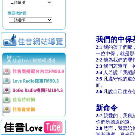
我們的中保
2:1
我的孩子們哪
一位中保，就是那
2:2
他為我們的罪
2:3
我們若遵守 
2:4
人若說「我認
2:5
凡遵守他的道
面。
2:6
凡說自己住在
新命令
2:7
親愛的，我寫
你們所聽過的道。
2:8
然而，我寫給
漸漸消逝，真光已