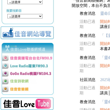
「佳音新聞聯播網」
開放空間，本台不負言
教會消息
靈命日
活動已過
開始
期
講座日
教會消息
「【
活動已過
開始
期
本書為
教會消息
「靈
活動已過
開始
期
社區消息
20
活動已過
開始
期
講員
教會消息
「靈
活動已過
開始