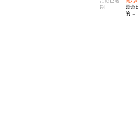
活動已過
開始
期
靈命
的 ...
電話：(02)2369-9050
佳音電台地址：
傳真：(02)2362-7816
台北市和平東路二段24號10