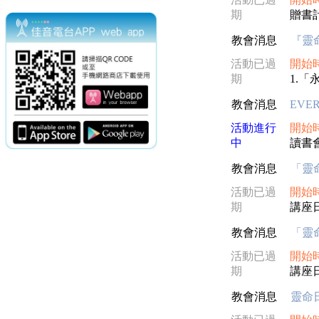
期
贈書計
教會消息
『靈
活動已過
開始
期
1.「
教會消息
EVE
活動進行
開始
中
讀書會+
教會消息
「靈
活動已過
開始
期
講座日
教會消息
「靈
活動已過
開始
期
講座日
教會消息
靈命