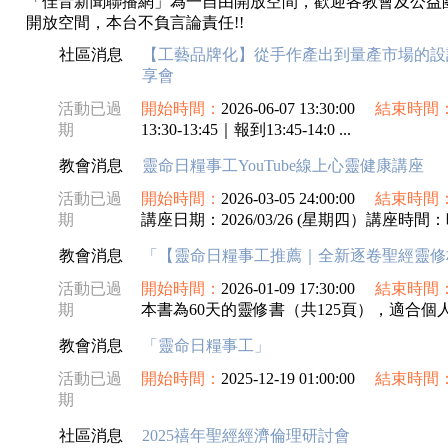
「佳音新聞聯播網」為一自由開放空間，歡迎各教會及公益
開放空間，本台不負言論責任!!
社區消息
【工藝品牌化】從手作產出到量產市場的設
享會
活動已過
開始時間：
2026-06-07 13:30:00
結束時間
期
13:30-13:45｜報到13:45-14:0 ...
教會消息
靈命日糧事工YouTube線上心靈健康講座
活動已過
開始時間：
2026-03-05 24:00:00
結束時間
期
講座日期：2026/03/26 (星期四）講座時間：晚
教會消息
「【靈命日糧事工推薦｜全新逐卷聖經靈修
活動已過
開始時間：
2026-01-09 17:30:00
結束時間
期
本書為60天的靈修書（共125頁），適合個人
教會消息
「靈命日糧事工」
活動已過
開始時間：
2025-12-19 01:00:00
結束時間
期
社區消息
2025禧年聖經經濟倫理研討會