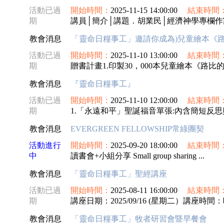
活動已過
開始時間：
2025-11-15 14:00:00
結束時間
期
講員│簡介│講題．胡業民│經濟神學專欄作家
教會消息
「靈命日糧事工」邀請你成為)兒童繪本《
活動已過
開始時間：
2025-11-10 13:00:00
結束時間
期
贈書計畫1.印製30，000本兒童繪本《路比的大
教會消息
『靈命日糧事工』
活動已過
開始時間：
2025-11-10 12:00:00
結束時間
期
1.「永遠和平」聖誕福音單張:內含簡短反思與
教會消息
EVERGREEN FELLOWSHIP常綠團契
活動進行
開始時間：
2025-09-20 18:00:00
結束時間
中
讀書會+小組分享 Small group sharing ...
教會消息
「靈命日糧事工」聖經講座
活動已過
開始時間：
2025-08-11 16:00:00
結束時間
期
講座日期：2025/09/16 (星期二）講座時間：晚
教會消息
「靈命日糧事工」牧者研習會暨早餐會