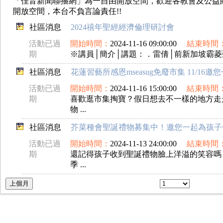
「佳音新聞聯播網」為一自由開放空間，歡迎各教會及公益
開放空間，本台不負言論責任!!
社區消息
2024禧年聖經經濟倫理研討會
活動已過
開始時間：
2024-11-16 09:00:00
結束時間
期
※講員│簡介│講題：．雷倩│前新加坡霸菱亞
社區消息
花蓮習藝所感恩mseasug免廢市集 11/16邀
活動已過
開始時間：
2024-11-16 15:00:00
結束時間
期
喜歡逛市集掏寶？假日想去不一樣的地方走
物 ...
社區消息
芥菜種會聖誕禮物募集中！邀您一起為孩子
活動已過
開始時間：
2024-11-13 24:00:00
結束時間
期
還記得孩子收到聖誕禮物臉上洋溢的笑容嗎
季 ...