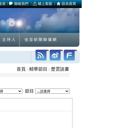
首頁
精華節目
楚雲說書
節目