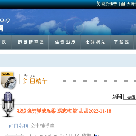
新聞
我從強勢變成溫柔 馮志梅 訪 甜甜2022-11-18
節目名稱
空中輔導室
G-Counsuling2022.11.18
收聽