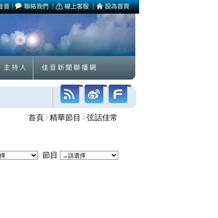
首頁
精華節目
弦話佳常
節目