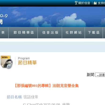
新聞
【那張編號001的專輯】法朗克音樂全集
節目名稱
弦話佳常
G-ChordTalk2025.06.09
收聽