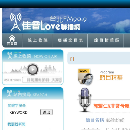
[ ]
郭耀仁X非常母親 20
節目名稱
藝論紛紛
G-ArtTalk20