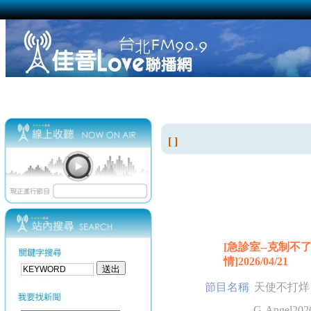
[ ]
[急診室--克制
情]2026/04/21
節目名稱
天使不打烊
G-Angel2026