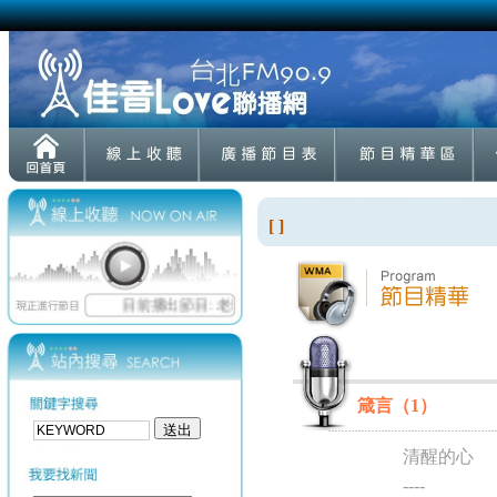
[ ]
箴言（1）
清醒的心
----