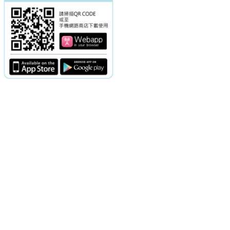
電話：(02)2369-9050
佳音電台地址：
傳真：(02)2362-7816
台北市和平東路二段24號10