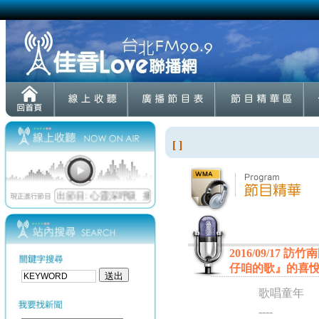
[ ]
2016/09/1
仔咱的歌』的喜
歌唱童年
----