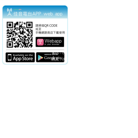
電話：(02)2369-9050
佳音電台地址：
傳真：(02)2362-7816
台北市和平東路二段24號10