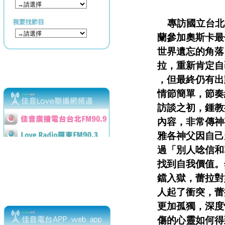
專訪國立台北教
蘭
參加奧斯卡最
世
界
遺忘的角落
拉
，
重新肯定自
，
但最
終仍有出
情節簡單，節奏
訪談之初，鍾教
內容，非常傳神
雅各神父因自己
過「別人唸信和
找到自我價值。
鐺
入獄，蕾拉對
人起
了衝突，蕾
更加孤
獨，深度
傷的心靈
如何得