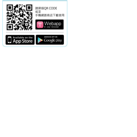
電話：(02)2369-9050
佳音電台地址：
傳真：(02)2362-7816
台北市和平東路二段24號10