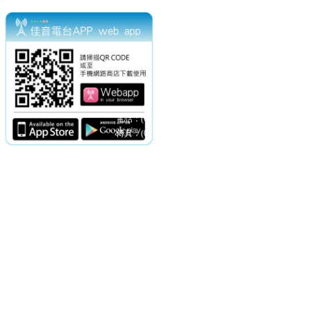
電話：(02)2369-9050
佳音電台地址：
傳真：(02)2362-7816
台北市和平東路二段24號10