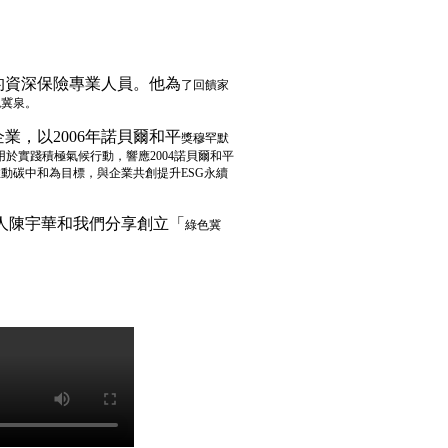
的資深保險專業人員。他為
了回饋家
色冀泉。
企業，以2006年諾貝爾和平
獎穆罕默
用於實踐積極氣候行動，響應2004諾貝爾和平
動碳中和為目標，與企業共創提升ESG永續
人陳宇華和我們分享創立「
綠色冀