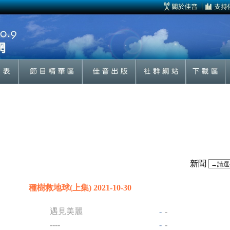
新聞
種樹救地球(上集) 2021-10-30
遇見美麗
-
-
----
-
-