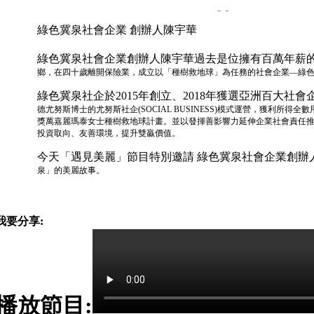
-
-
綠色冀泉社會企業 創辦人陳宇華
綠色冀泉社會企業創辦人陳宇華過去是位擁有百萬年薪
鄉，在四十歲離開保險業，成立以「種樹救地球」為任務的社會企業—綠
綠色冀泉社企於2015年創立、2018年獲選亞洲百大社會
德尤努斯博士的尤努斯社企(SOCIAL BUSINESS)模式運營，獲利所得全數
獎萬嘉麗瑪泰女士種樹救地球計畫。
並以發揮善影響力延伸企業社會責任推
投資取向、友善環境，提升雙贏價值。
今天「遇見美麗」節目特別邀請 綠色冀泉社會企業創辦
泉」的美麗故事。
我要分享:
播放節目: