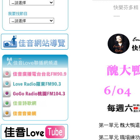
快樂芬多精
----
第一單元 醜大鴨
第二單元 職場練功房-