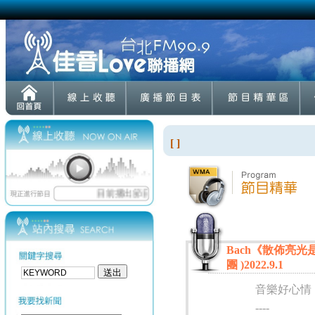
[ ]
Bach《散佈亮光是為
團 )2022.9.1
音樂好心情
----