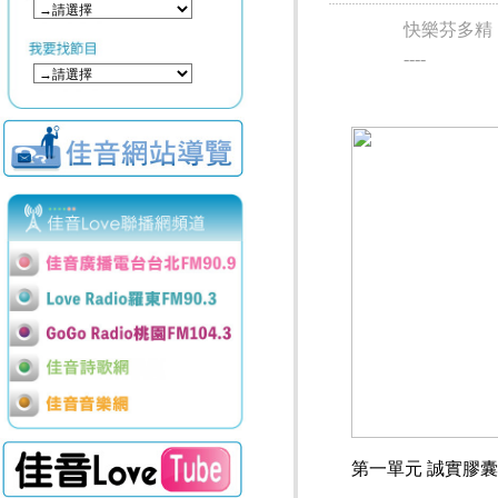
快樂芬多精
----
第一單元 誠實膠囊