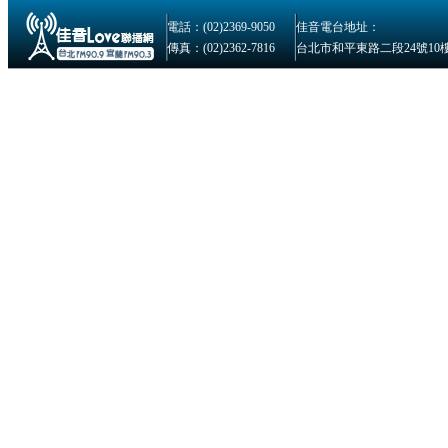
電話：(02)2369-9050
佳音電台地址：
傳真：(02)2362-7816
台北市和平東路二段24號10