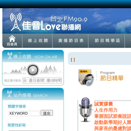
[ ]
誠實膠囊
人生作用力
掌握面試節奏說
啟動新學期好人
與家長的憂慮對