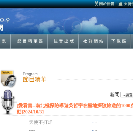
新聞
[愛看書--南北極探險導遊吳哲宇在極地探險旅遊的1000
動]2024/10/31
天使不打烊
-
-
----
-
-