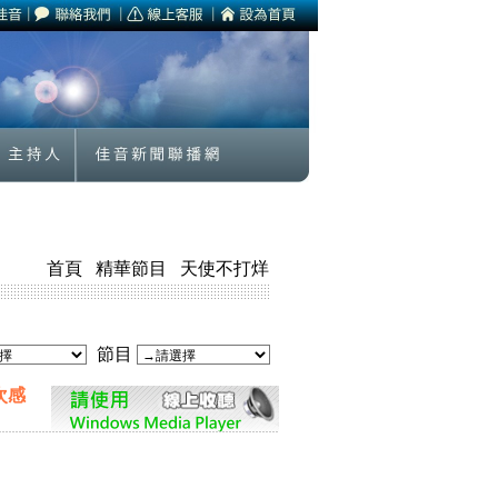
首頁
精華節目
天使不打烊
節目
次感