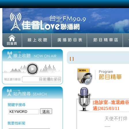
[ ]
[急診室--進退
過]2025/03/11
天使不打烊
----