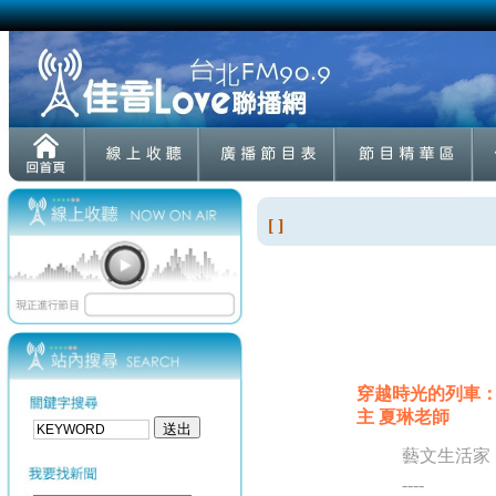
[ ]
穿越時光的列車
主 夏琳老師
藝文生活家
----