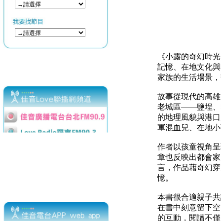
《小露的奇幻時光
記憶、在地文化與
家族的生活場景，
故事從現代的高雄
老城區——鹽埕、
的地理風貌與港口
軍混血兒、在地小
作者以孩童視角呈
章也反映出都會家
言，作品藉奇幻穿
憶。
本書很合適親子共
在書中刻意留下空
的互動，閱讀不僅