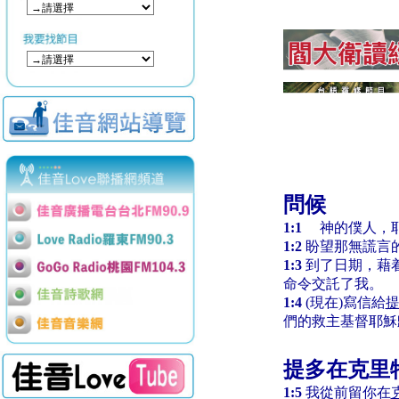
問候
1:1
神的僕人，耶
1:2
盼望那無謊言
1:3
到了日期，藉
命令交託了我。
1:4
(現在)寫信給
們的救主基督耶穌
提多在克里
1:5
我從前留你在