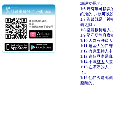
城設立長老。
1:6
若有無可指責
約束的，(就可以設
1:7
監督既是 神
義之財；
1:8
樂意接待遠人
1:9
堅守所教真實
1:10
因為有許多人
1:11
這些人的口總
1:12
有
克里特
人中
1:13
這個見證是真
1:14
不聽
猶太
人荒
1:15
在潔淨的人，
了。
1:16
他們說是認識
廢棄的。