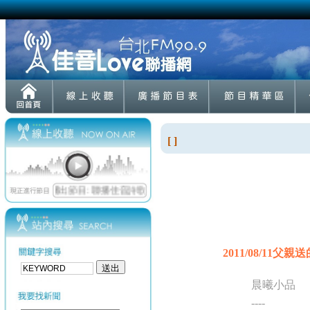
[ ]
2011/08/11父
晨曦小品
----