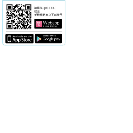
電話：(02)2369-9050
佳音電台地址：
傳真：(02)2362-7816
台北市和平東路二段24號10