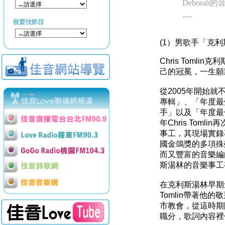
Deborah
----
(1）男歌手「克利斯 湯林
Chris Tomlin
克利
己的冠冕，一生願
從
2005
年開始就
專輯」、「年度最
手」以及「年度最
年
Chris Tomlin
再
事工，其現場實錄
國金鴿獎的多項殊
而又豐富的音樂編
斯湯林的音樂事工
在克利斯湯林早期
Tomlin
帶著他的敬
市教會，從這時期
職分，歌詞內容裡