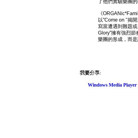
了他們實驗樂團的
《
ORGANic*Famil
以
”Come on "
揭開
寫當遭遇到難題或
Glory”
擁有強烈節
樂團的形成，而是
我要分享:
電話：(02)2369-9050
佳音電台地址：
傳真：(02)2362-7816
台北市和平東路二段24號10
Windows Media Play