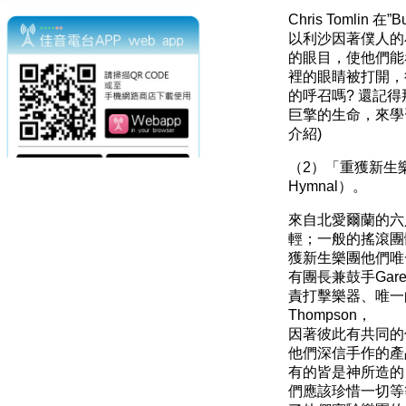
Chris Tomlin
在
”Bu
以利沙因著僕人的
的眼目，使他們能
裡的眼睛被打開，
的呼召嗎
?
還記得
巨擎的生命，來學
介紹
)
（2）「重獲新生樂團 / 
Hymnal）。
來自北愛爾蘭的六
輕；一般的搖滾團
獲新生樂團他們唯
有團長兼鼓手
Gare
責打擊樂器、唯一
Thompson
，
因著彼此有共同的
他們深信手作的產
有的皆是神所造的
們應該珍惜一切等