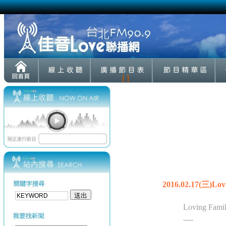
[ ]
2016.02.17(
Loving Fami
----