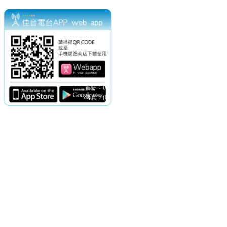
電話：(02)2369-9050
佳音電台地址：
傳真：(02)2362-7816
台北市和平東路二段24號10