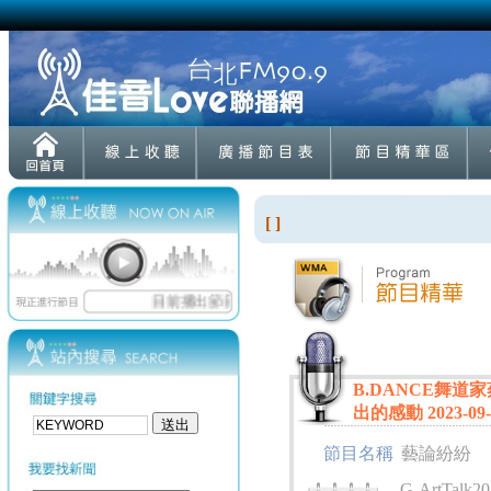
[ ]
B.DANCE舞道
出的感動 2023-09-
節目名稱
藝論紛紛
G-ArtTalk20