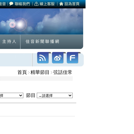
首頁
精華節目
弦話佳常
節目