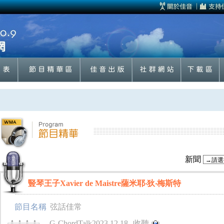
新聞
豎琴王子Xavier de Maistre薩米耶‧狄‧梅斯特
節目名稱
弦話佳常
G-ChordTalk2023.12.18
收聽