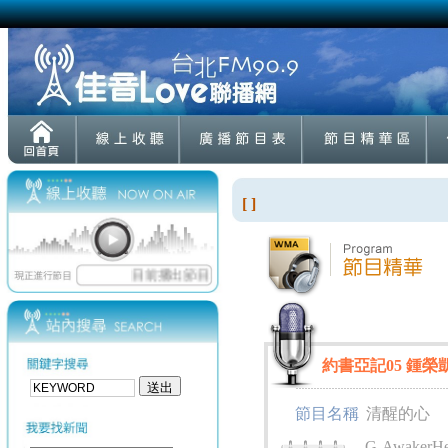
[ ]
約書亞記05 鍾榮凱牧
節目名稱
清醒的心
G-AwakerHea