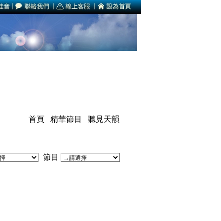
首頁
精華節目
聽見天韻
節目