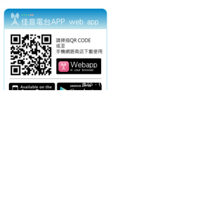
電話：(02)2369-9050
佳音電台地址：
傳真：(02)2362-7816
台北市和平東路二段24號10