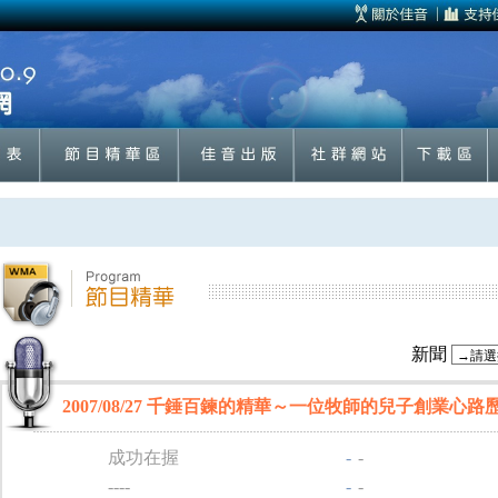
新聞
2007/08/27 千錘百鍊的精華～一位牧師的兒子創業心路
成功在握
-
-
----
-
-