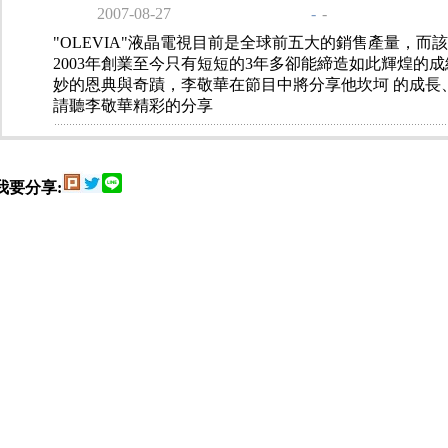
2007-08-27
-
-
"OLEVIA"液晶電視目前是全球前五大的銷售產量，
2003年創業至今只有短短的3年多卻能締造如此輝煌的
妙的恩典與奇蹟，李敬華在節目中將分享他坎坷 的成長
請聽李敬華精彩的分享
我要分享: