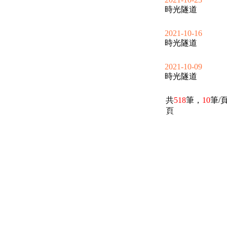
時光隧道
2021-10-16
時光隧道
2021-10-09
時光隧道
共
518
筆，
10
筆/
頁
電話：(02)2369-9050
佳音電台地址：
傳真：(02)2362-7816
台北市和平東路二段24號10