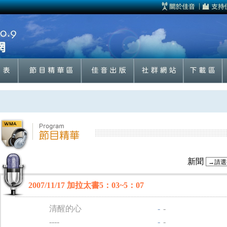
新聞
2007/11/17 加拉太書5：03~5：07
清醒的心
-
-
----
-
-