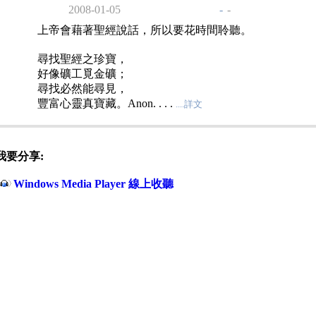
2008-01-05
-
-
上帝會藉著聖經說話，所以要花時間聆聽。
尋找聖經之珍寶，
好像礦工覓金礦；
尋找必然能尋見，
豐富心靈真寶藏。Anon. . . .
....詳文
我要分享:
Windows Media Player 線上收聽