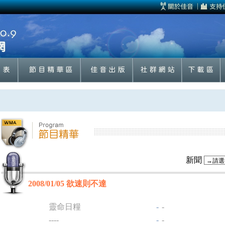
新聞
2008/01/05 欲速則不達
靈命日糧
-
-
----
-
-