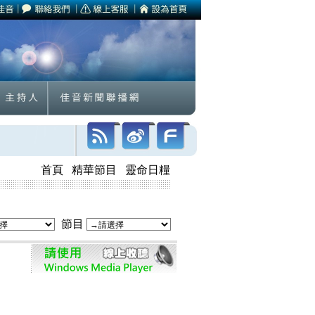
首頁
精華節目
靈命日糧
節目