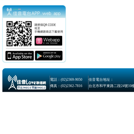
電話：(02)2369-9050
佳音電台地址：
傳真：(02)2362-7816
台北市和平東路二段24號10