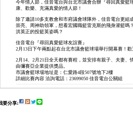
今年情人節，佳音電台與台北市議會合辦『尋回真愛籃
康、歡樂、充滿真愛的情人節！
除了邀請10多支教會和市府議會球隊外，佳音電台更組
崇亮、周神助領軍，想看宏國職籃雷克斯的飛身灌籃嗎
洪英正的投籃英姿嗎？
佳音電台『尋回真愛籃球友誼賽』
2月13日下午兩點起在台北市議會籃球場舉行開幕賽！
2月14、2月21日全天都有賽程，並安排有親子、夫妻
由彌賽亞企業提供獎品。
市議會籃球場地址是：仁愛路4段507號地下2樓
詳細比賽內容 洽詢電話：23699050 佳音電台公關組
我要分享: