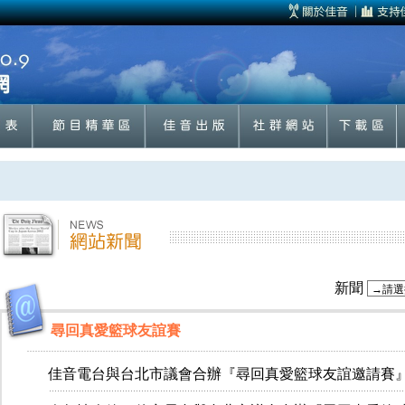
新聞
尋回真愛籃球友誼賽
佳音電台與台北市議會合辦『尋回真愛籃球友誼邀請賽