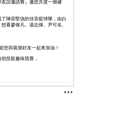
球友誼邀請賽』邀您共度一個健
成了陣容堅強的佳音籃球隊，由白
？想看廖偉凡、湯志偉、尹可名、
歡迎您與親朋好友一起來加油！
、情侶投籃趣味競賽，