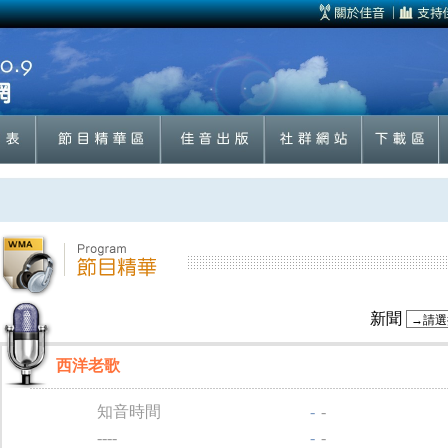
新聞
西洋老歌
知音時間
-
-
----
-
-