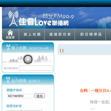
[ ]
合輯 | 一種注目f
晚睡一點點
----