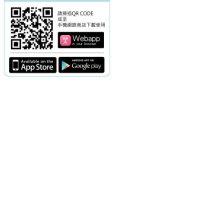
電話：(02)2369-9050
佳音電台地址：
傳真：(02)2362-7816
台北市和平東路二段24號10