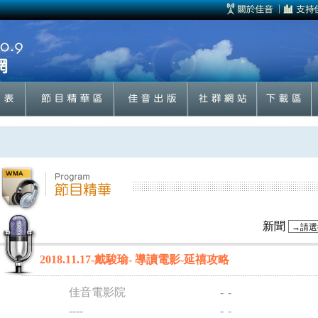
新聞
2018.11.17-戴駿瑜- 導讀電影-延禧攻略
佳音電影院
-
-
----
-
-