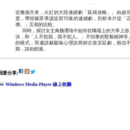
-
-
近幾個月來，火紅的大陸連續劇「延禧攻略」。由啟
度，帶領聽眾導讀這部70集的連續劇，剖析本片從「
傳。」互相的比較。
同時，探討女主角魏瓔珞中如何在職場上的力爭上游
決，和「人不犯我，我不犯人。」不怕事的堅毅精神等
的模式，而邀請戴駿瑜心理諮商師古裝宮廷劇，相信
期，請勿錯過。
我要分享:
Windows Media Player 線上收聽