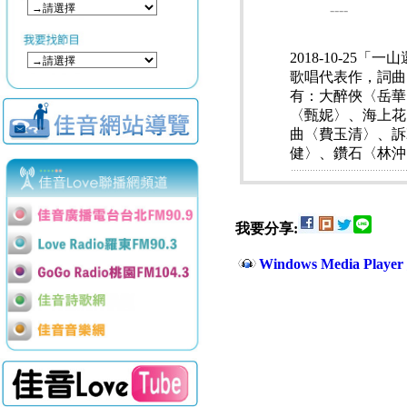
----
2018-10-2
歌唱代表作，詞曲
有：大醉俠〈岳華
〈甄妮〉、海上花
曲〈費玉清〉、訴
健〉、鑽石〈林沖
我要分享:
Windows Media Play