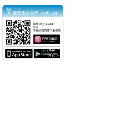
電話：(02)2369-9050
佳音電台地址：
傳真：(02)2362-7816
台北市和平東路二段24號10