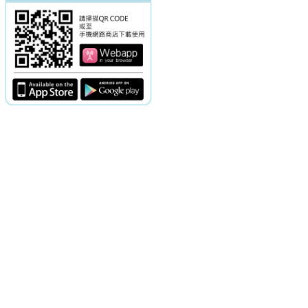
電話：(02)2369-9050
佳音電台地址：
傳真：(02)2362-7816
台北市和平東路二段24號10