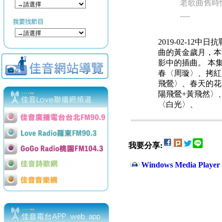
老歌曲舊時
----
2019-02-1
曲的黃金歲月，本
影中的插曲。 本
春〈周璇〉、拷紅
飛鶯〉、春天的花
陽飛鶯+黃飛然〉
〈白光〉、
我要分享:
Windows Media Play