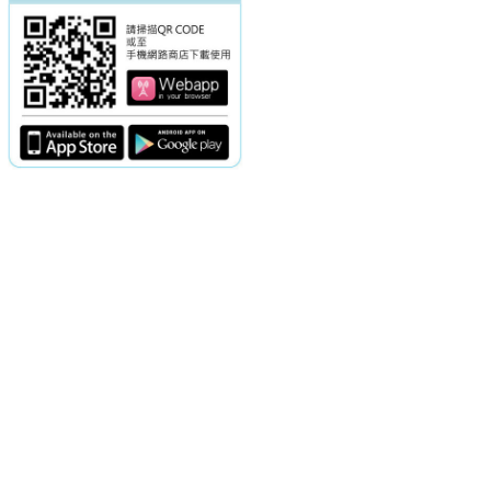
電話：(02)2369-9050
佳音電台地址：
傳真：(02)2362-7816
台北市和平東路二段24號10