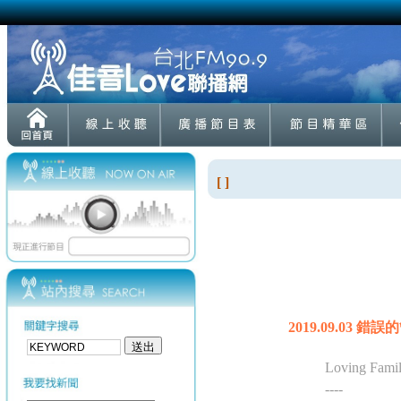
[ ]
2019.09.03 錯
Loving Fami
----