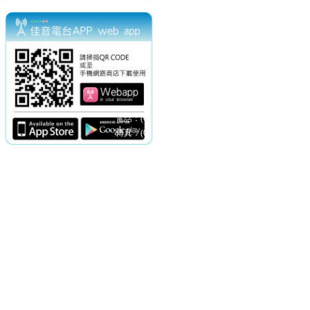
電話：(02)2369-9050
佳音電台地址：
傳真：(02)2362-7816
台北市和平東路二段24號10